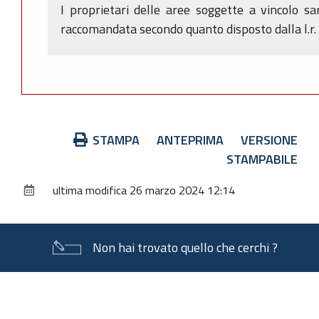
I proprietari delle aree soggette a vincolo s
raccomandata secondo quanto disposto dalla l.r.
Azioni
STAMPA
ANTEPRIMA
VERSIONE
sul
STAMPABILE
documento
ultima modifica
26 marzo 2024 12:14
Non hai trovato quello che cerchi ?
Piè
di