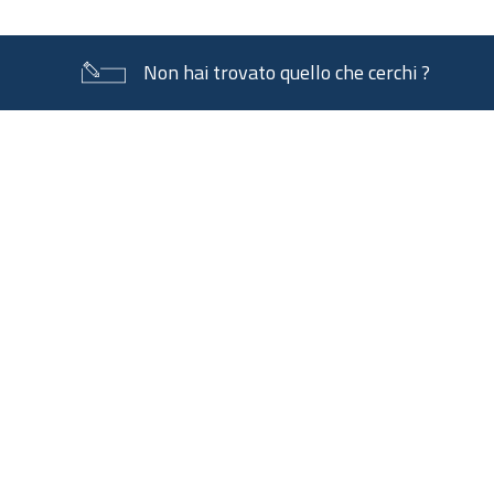
Non hai trovato quello che cerchi ?
Piè
di
pagina