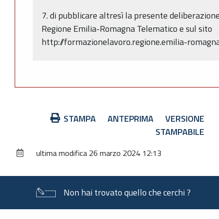
7. di pubblicare altresì la presente deliberazione
Regione Emilia-Romagna Telematico e sul sito
http://formazionelavoro.regione.emilia-romagna.
Azioni
STAMPA
ANTEPRIMA
VERSIONE
sul
STAMPABILE
documento
ultima modifica
26 marzo 2024 12:13
Non hai trovato quello che cerchi ?
Piè