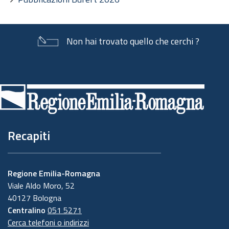
Non hai trovato quello che cerchi ?
Piè
di
pagina
Recapiti
Regione Emilia-Romagna
Viale Aldo Moro, 52
40127 Bologna
Centralino
051 5271
Cerca telefoni o indirizzi