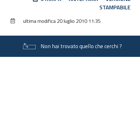
sul
STAMPABILE
documento
ultima modifica
20 luglio 2010 11:35
Non hai trovato quello che cerchi ?
Piè
di
pagina