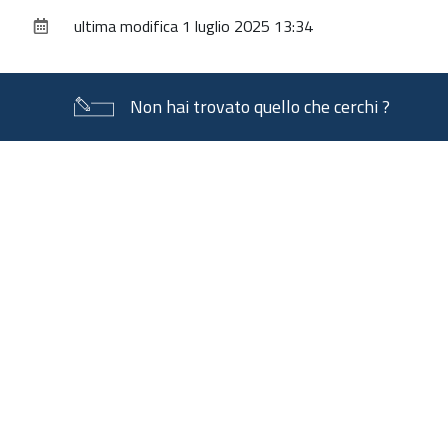
documento
ultima modifica
1 luglio 2025 13:34
Non hai trovato quello che cerchi ?
Piè
di
pagina