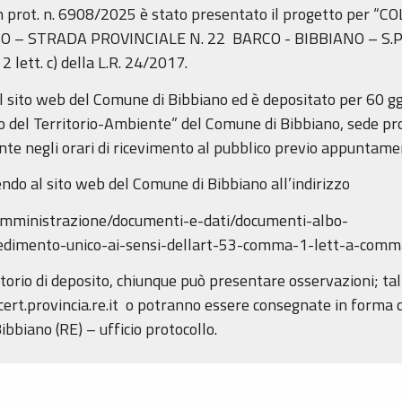
on prot. n. 6908/2025 è stato presentato il progetto per
 – STRADA PROVINCIALE N. 22 BARCO - BIBBIANO – S.PO
2 lett. c) della L.R. 24/2017.
sul sito web del Comune di Bibbiano ed è depositato per 60
o del Territorio-Ambiente” del Comune di Bibbiano, sede pro
nte negli orari di ricevimento al pubblico previo appuntame
endo al sito web del Comune di Bibbiano all’indirizzo
amministrazione/documenti-e-dati/documenti-albo-
cedimento-unico-ai-sensi-dellart-53-comma-1-lett-a-comm
orio di deposito, chiunque può presentare osservazioni; ta
ert.provincia.re.it o potranno essere consegnate in forma c
ibbiano (RE) – ufficio protocollo.