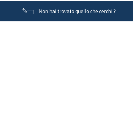
Non hai trovato quello che cerchi ?
Piè
di
pagina