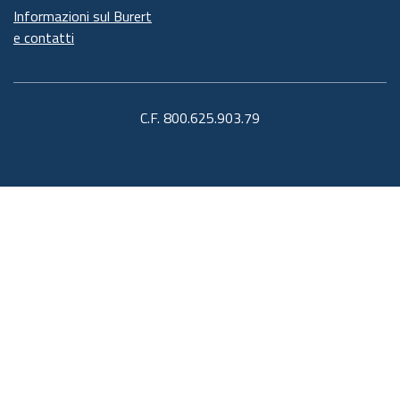
Informazioni sul Burert
e contatti
C.F. 800.625.903.79