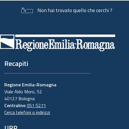
Non hai trovato quello che cerchi ?
Piè
di
pagina
Recapiti
Regione Emilia-Romagna
Viale Aldo Moro, 52
40127 Bologna
Centralino
051 5271
Cerca telefoni o indirizzi
URP