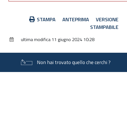
Azioni
STAMPA
ANTEPRIMA
VERSIONE
sul
STAMPABILE
documento
ultima modifica
11 giugno 2024 10:28
Non hai trovato quello che cerchi ?
Piè
di
pagina