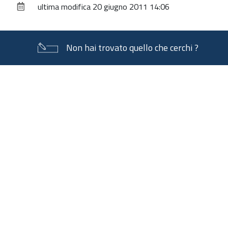
ultima modifica
20 giugno 2011 14:06
Non hai trovato quello che cerchi ?
Piè
di
pagina