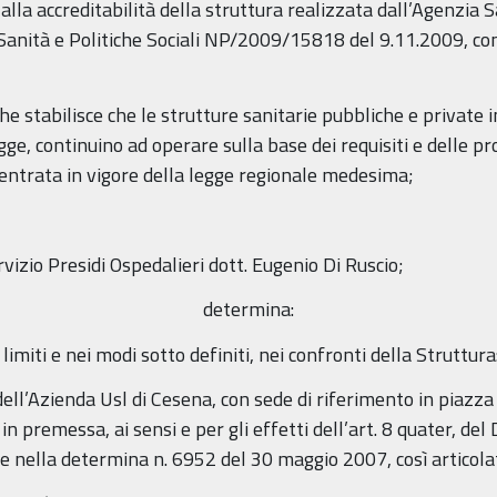
alla accreditabilità della struttura realizzata dall’Agenzia S
Sanità e Politiche Sociali NP/2009/15818 del 9.11.2009, cons
8 che stabilisce che le strutture sanitarie pubbliche e private
egge, continuino ad operare sulla base dei requisiti e delle p
’entrata in vigore della legge regionale medesima;
izio Presidi Ospedalieri dott. Eugenio Di Ruscio;
determina:
limiti e nei modi sotto definiti, nei confronti della Struttura
ll’Azienda Usl di Cesena, con sede di riferimento in piazza 
 in premessa, ai sensi e per gli effetti dell’art. 8 quater, de
te nella determina n. 6952 del 30 maggio 2007, così articola