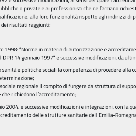
992 e successive modificazioni, ai sensi del quale l’accredita
ubbliche o private e ai professionisti che ne facciano richie
qualificazione, alla loro funzionalità rispetto agli indirizzi 
 dei risultati raggiunti;
bre 1998: “Norme in materia di autorizzazione e accreditame
l DPR 14 gennaio 1997” e successive modificazioni, da ultima l
 sanità e politiche sociali la competenza di procedere alla c
determinazione;
 sociale regionale il compito di fungere da struttura di suppor
e che richiedono l’accreditamento;
io 2004, e successive modificazioni e integrazioni, con la qua
accreditamento delle strutture sanitarie dell’Emilia-Romagna e