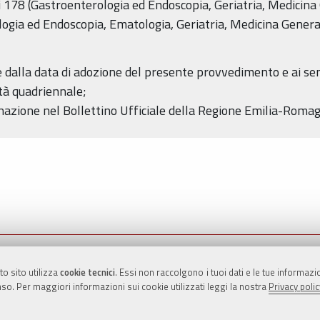
ri 178 (Gastroenterologia ed Endoscopia, Geriatria, Medicina
ogia ed Endoscopia, Ematologia, Geriatria, Medicina Genera
dalla data di adozione del presente provvedimento e ai sensi 
ità quadriennale;
nazione nel Bollettino Ufficiale della Regione Emilia-Roma
to sito utilizza
cookie tecnici
. Essi non raccolgono i tuoi dati e le tue informaz
Azioni
STAMP
so. Per maggiori informazioni sui cookie utilizzati leggi la nostra
Privacy polic
sul
documento