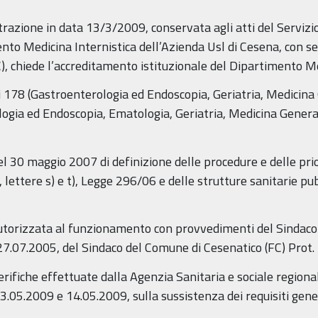
zione in data 13/3/2009, conservata agli atti del Servizio P
to Medicina Internistica dell’Azienda Usl di Cesena, con se
C), chiede l’accreditamento istituzionale del Dipartimento Med
ri 178 (Gastroenterologia ed Endoscopia, Geriatria, Medicina
ogia ed Endoscopia, Ematologia, Geriatria, Medicina Genera
l 30 maggio 2007 di definizione delle procedure e delle prio
, lettere s) e t), Legge 296/06 e delle strutture sanitarie p
 autorizzata al funzionamento con provvedimenti del Sindac
27.07.2005, del Sindaco del Comune di Cesenatico (FC) Prot
verifiche effettuate dalla Agenzia Sanitaria e sociale regio
 13.05.2009 e 14.05.2009, sulla sussistenza dei requisiti gener