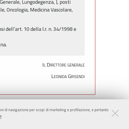
 Generale, Lungodegenza, ), posti
le, Oncologia, Medicina Vascolare,
dell’art. 10 della l.r. n. 34/1998 e
gna.
Il Direttore generale
Leonida Grisendi
ioni di navigazione per scopi di marketing e profilazione, e pertanto
A
ANTEPRIMA
VERSIONE STAMPABILE
y
.