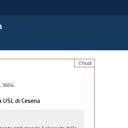
a
Chiudi
. 3604
a USL di Cesena