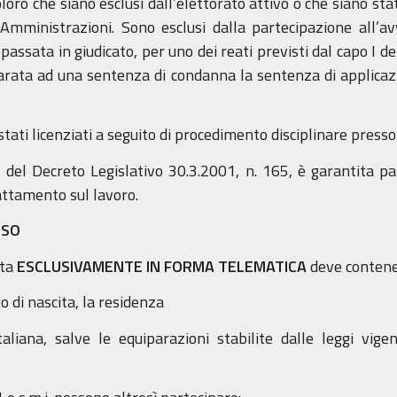
ro che siano esclusi dall’elettorato attivo o che siano stati
Amministrazioni. Sono esclusi dalla partecipazione all’av
sata in giudicato, per uno dei reati previsti dal capo I del 
parata ad una sentenza di condanna la sentenza di applicazi
 stati licenziati a seguito di procedimento disciplinare pres
1 del Decreto Legislativo 30.3.2001, n. 165, è garantita pa
rattamento sul lavoro.
ISO
tta
ESCLUSIVAMENTE IN FORMA TELEMATICA
deve contener
o di nascita, la residenza
taliana, salve le equiparazioni stabilite dalle leggi vige