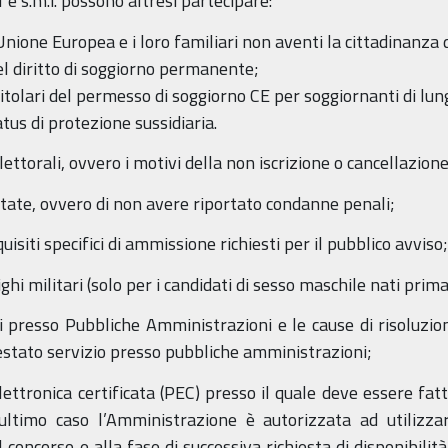
1 e s.m.i. possono altresì partecipare:
l’Unione Europea e i loro familiari non aventi la cittadinanz
 del diritto di soggiorno permanente;
o titolari del permesso di soggiorno CE per soggiornanti di lun
atus di protezione sussidiaria.
 elettorali, ovvero i motivi della non iscrizione o cancellazio
rtate, ovvero di non avere riportato condanne penali;
quisiti specifici di ammissione richiesti per il pubblico avviso;
lighi militari (solo per i candidati di sesso maschile nati pri
i presso Pubbliche Amministrazioni e le cause di risoluzio
estato servizio presso pubbliche amministrazioni;
 elettronica certificata (PEC) presso il quale deve essere fat
 ultimo caso l’Amministrazione è autorizzata ad utilizz
 concorso e alla fase di successiva richiesta di disponibili