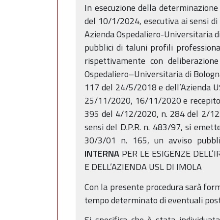
In esecuzione della determinazione 
del 10/1/2024, esecutiva ai sensi di
Azienda Ospedaliero-Universitaria di
pubblici di taluni profili professi
rispettivamente con deliberazion
Ospedaliero–Universitaria di Bologna
117 del 24/5/2018 e dell’Azienda U
25/11/2020, 16/11/2020 e recepito r
395 del 4/12/2020, n. 284 del 2/12/
sensi del D.P.R. n. 483/97, si emett
30/3/01 n. 165, un avviso pubblic
INTERNA
PER LE ESIGENZE DELL’I
E DELL’AZIENDA USL DI IMOLA
Con la presente procedura sarà form
tempo determinato di eventuali posti 
Si specifica che è stata individua