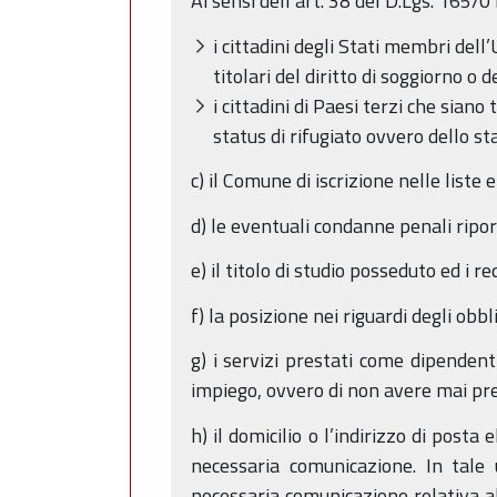
Ai sensi dell’art. 38 del D.Lgs. 165/0
i cittadini degli Stati membri del
titolari del diritto di soggiorno o
i cittadini di Paesi terzi che sian
status di rifugiato ovvero dello st
c) il Comune di iscrizione nelle liste
d) le eventuali condanne penali ripo
e) il titolo di studio posseduto ed i re
f) la posizione nei riguardi degli obb
g) i servizi prestati come dipendent
impiego, ovvero di non avere mai pr
h) il domicilio o l’indirizzo di posta
necessaria comunicazione. In tale
necessaria comunicazione relativa al