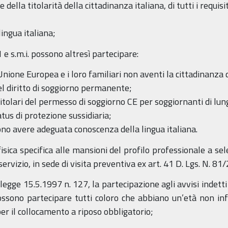
ella titolarità della cittadinanza italiana, di tutti i requisiti
ingua italiana;
1 e s.m.i. possono altresì partecipare:
l’Unione Europea e i loro familiari non aventi la cittadinanz
 del diritto di soggiorno permanente;
o titolari del permesso di soggiorno CE per soggiornanti di lun
atus di protezione sussidiaria;
vono avere adeguata conoscenza della lingua italiana.
isica specifica alle mansioni del profilo professionale a se
rvizio, in sede di visita preventiva ex art. 41 D. Lgs. N. 81/
la legge 15.5.1997 n. 127, la partecipazione agli avvisi inde
possono partecipare tutti coloro che abbiano un’età non in
er il collocamento a riposo obbligatorio;