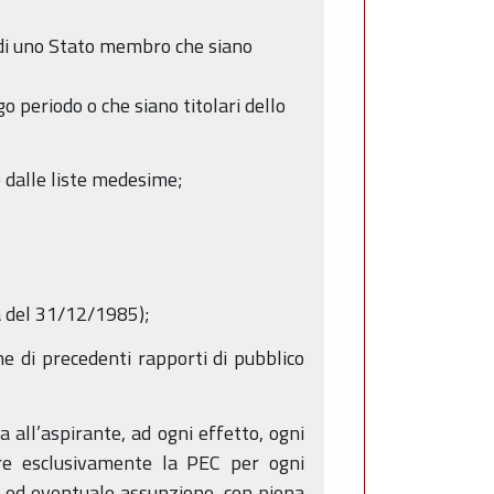
a di uno Stato membro che siano
go periodo o che siano titolari dello
ne dalle liste medesime;
ma del 31/12/1985);
ne di precedenti rapporti di pubblico
ta all’aspirante, ad ogni effetto, ogni
are esclusivamente la PEC per ogni
tà ed eventuale assunzione, con piena