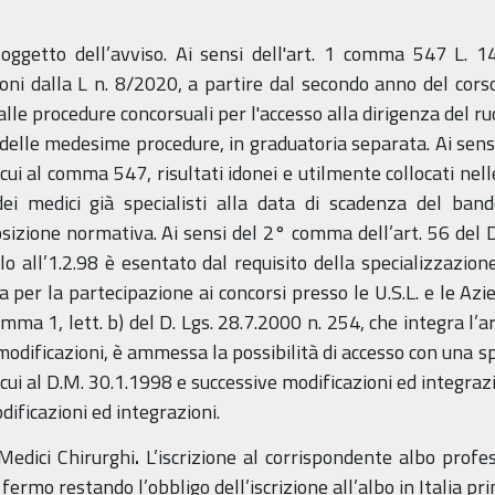
na oggetto dell’avviso. Ai sensi dell'art. 1 comma 547 L.
ni dalla L n. 8/2020, a partire dal secondo anno del corso 
le procedure concorsuali per l'accesso alla dirigenza del ruol
ivo delle medesime procedure, in graduatoria separata. Ai sen
cui al comma 547, risultati idonei e utilmente collocati nel
dei medici già specialisti alla data di scadenza del ban
osizione normativa. Ai sensi del 2° comma dell’art. 56 del D
olo all’1.2.98 è esentato dal requisito della specializzazione
a per la partecipazione ai concorsi presso le U.S.L. e le Az
omma 1, lett. b) del D. Lgs. 28.7.2000 n. 254, che integra l’
odificazioni, è ammessa la possibilità di accesso con una spe
 cui al D.M. 30.1.1998 e successive modificazioni ed integrazio
dificazioni ed integrazioni.
 Medici Chirurghi
.
L’iscrizione al corrispondente albo profe
ermo restando l’obbligo dell’iscrizione all’albo in Italia pri