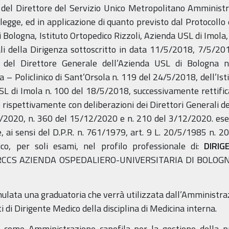
del Direttore del Servizio Unico Metropolitano Amministr
 legge, ed in applicazione di quanto previsto dal Protocollo
 Bologna, Istituto Ortopedico Rizzoli, Azienda USL di Imola, 
onali della Dirigenza sottoscritto in data 11/5/2018, 7/5/
e del Direttore Generale dell’Azienda USL di Bologna n
 – Policlinico di Sant’Orsola n. 119 del 24/5/2018, dell’Isti
SL di Imola n. 100 del 18/5/2018, successivamente rettifi
ispettivamente con deliberazioni dei Direttori Generali de
2020, n. 360 del 15/12/2020 e n. 210 del 3/12/2020. esecut
e, ai sensi del D.P.R. n. 761/1979, art. 9 L. 20/5/1985 n. 20
o, per soli esami, nel profilo professionale di:
DIRI
RCCS AZIENDA OSPEDALIERO-UNIVERSITARIA DI BOLOGN
ulata una graduatoria che verrà utilizzata dall’Amministraz
di Dirigente Medico della disciplina di Medicina interna.
ta come Amministrazione capofila per la gestione della 