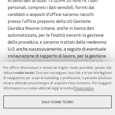
Ai sensi dell’articolo 13 GDPR 2016/679, i dati
personali, compresi i dati sensibili, forniti dai
candidati o acquisiti d’ufficio saranno raccolti
presso l’ufficio preposto della UO Gestione
Giuridica Risorse Umane, anche in banca dati
automatizzata, per le finalità inerenti la gestione
della procedura, e saranno trattati dalla medesima
U.O. anche successivamente, a seguito di eventuale
instaurazione di rapporto di lavoro, per la gestione
dello stesso. Nel trattamento e utilizzo dei dati è
Per offrire informazioni e servizi nel miglior modo possibile, questo sito
compresa ogni forma di comunicazione e
utilizza
cookie tecnici
. Essi non raccolgono i tuoi dati e le tue informazioni
pubblicazione correlata alle stesse procedure. Tali
di navigazione per scopi di marketing e profilazione, e pertanto possono
dati potranno essere sottoposti ad accesso da
essere utilizzati senza bisogno di acquisire il tuo consenso. Per maggiori
informazioni sui cookie utilizzati leggi la nostra
Privacy policy
.
parte di coloro che sono portatori di un concreto
interesse ai sensi dell’art. 22 della L. 241/90 e
SOLO COOKIE TECNICI
successive modificazioni ed integrazioni nonché per
i successivi adempimenti previsti dalla normativa