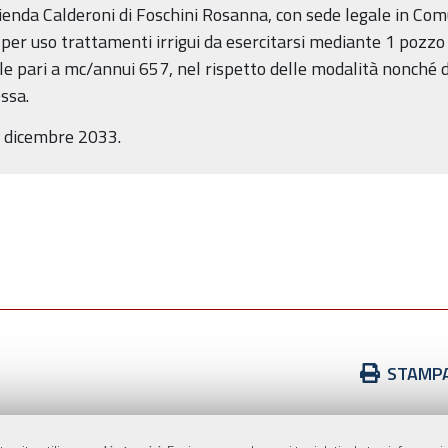
enda Calderoni di Foschini Rosanna, con sede legale in Comu
 per uso trattamenti irrigui da esercitarsi mediante 1 pozz
e pari a mc/annui 657, nel rispetto delle modalità nonché de
essa.
1 dicembre 2033.
Azioni
STAMP
sul
documento