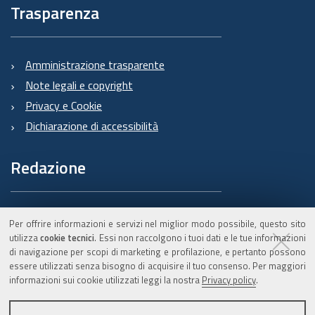
Trasparenza
Amministrazione trasparente
Note legali e copyright
Privacy e Cookie
Dichiarazione di accessibilità
Redazione
Informazioni sul Burert
Per offrire informazioni e servizi nel miglior modo possibile, questo sito
e contatti
utilizza
cookie tecnici
. Essi non raccolgono i tuoi dati e le tue informazioni
di navigazione per scopi di marketing e profilazione, e pertanto possono
essere utilizzati senza bisogno di acquisire il tuo consenso. Per maggiori
informazioni sui cookie utilizzati leggi la nostra
Privacy policy
.
C.F. 800.625.903.79