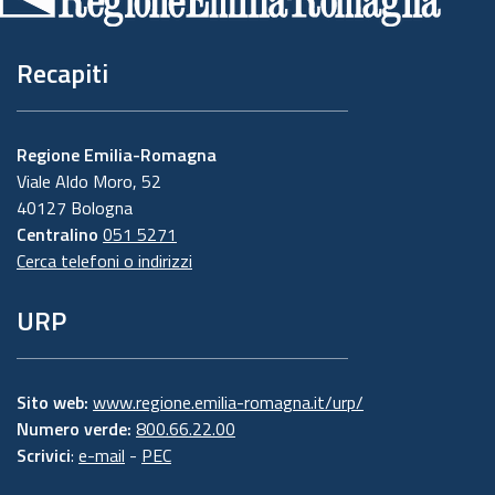
pagina
Recapiti
Regione Emilia-Romagna
Viale Aldo Moro, 52
40127 Bologna
Centralino
051 5271
Cerca telefoni o indirizzi
URP
Sito web:
www.regione.emilia-romagna.it/urp/
Numero verde:
800.66.22.00
Scrivici
:
e-mail
-
PEC