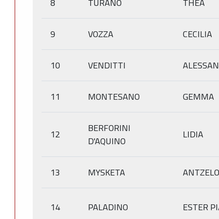
8
TURANO
THEA
9
VOZZA
CECILIA
10
VENDITTI
ALESSA
11
MONTESANO
GEMMA
BERFORINI
12
LIDIA
D'AQUINO
13
MYSKETA
ANTZEL
14
PALADINO
ESTER PI