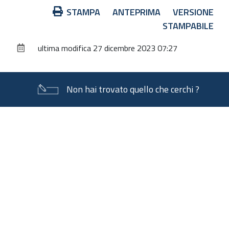
Azioni
STAMPA
ANTEPRIMA
VERSIONE
sul
STAMPABILE
documento
ultima modifica
27 dicembre 2023 07:27
Non hai trovato quello che cerchi ?
Piè
di
pagina