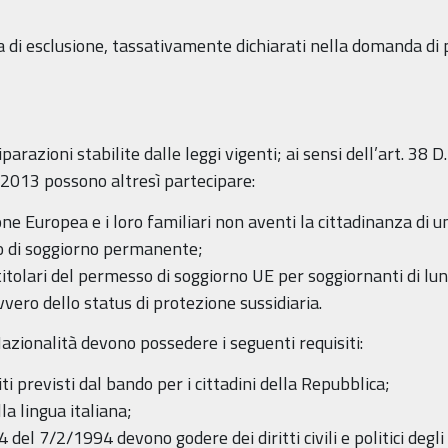
na di esclusione, tassativamente dichiarati nella domanda di
iparazioni stabilite dalle leggi vigenti; ai sensi dell’art. 38
08.2013 possono altresì partecipare:
nione Europea e i loro familiari non aventi la cittadinanza di
tto di soggiorno permanente;
o titolari del permesso di soggiorno UE per soggiornanti di lu
 ovvero dello status di protezione sussidiaria.
a Nazionalità devono possedere i seguenti requisiti:
iti previsti dal bando per i cittadini della Repubblica;
a lingua italiana;
4 del 7/2/1994 devono godere dei diritti civili e politici degl