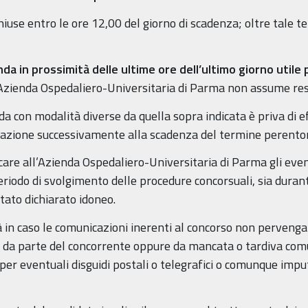
se entro le ore 12,00 del giorno di scadenza; oltre tale te
da in prossimità delle ultime ore dell’ultimo giorno utile
 l’Azienda Ospedaliero-Universitaria di Parma non assume res
 con modalità diverse da quella sopra indicata è priva di e
azione successivamente alla scadenza del termine perentor
care all’Azienda Ospedaliero-Universitaria di Parma gli even
periodo di svolgimento delle procedure concorsuali, sia durant
stato dichiarato idoneo.
in caso le comunicazioni inerenti al concorso non pervenga
ito da parte del concorrente oppure da mancata o tardiva co
per eventuali disguidi postali o telegrafici o comunque imputa