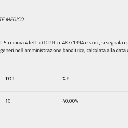
TE MEDICO
rt. 5 comma 4 lett. o) D.P.R. n. 487/1994 e s.m.i., si segnala 
 generi nell’amministrazione banditrice, calcolata alla data
TOT
% F
10
40,00%