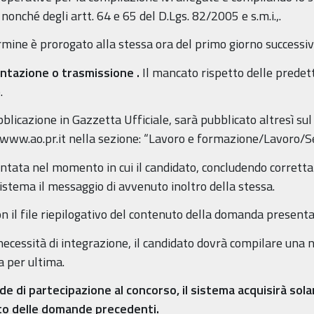
nonché degli artt. 64 e 65 del D.Lgs. 82/2005 e s.m.i.,.
ermine è prorogato alla stessa ora del primo giorno successiv
sentazione o trasmissione
.
Il mancato rispetto delle predet
.
blicazione in Gazzetta Ufficiale, sarà pubblicato altresì sul
www.ao.pr.it nella sezione: “Lavoro e formazione/Lavoro/Se
tata nel momento in cui il candidato, concludendo corretta
istema il messaggio di avvenuto inoltro della stessa.
con il file riepilogativo del contenuto della domanda presenta
i necessità di integrazione, il candidato dovrà compilare una 
 per ultima.
nde di partecipazione al concorso, il sistema acquisirà sol
to delle domande precedenti.