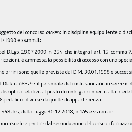
 oggetto del concorso
ovvero
in disciplina equipollente o disc
1/1998 e ss.mm.ii.;
) del D.Lgs. 28.07.2000, n. 254, che integra l’art. 15, comma 7
icazioni, è ammessa la possibilità di accesso con una special
line affini sono quelle previste dal D.M. 30.01.1998 e success
l DPR n. 483/97 il personale del ruolo sanitario in servizio d
 disciplina relativo al posto di ruolo già ricoperto alla pred
Ospedaliere diverse da quelle di appartenenza.
e 548-bis, della Legge 30.12.2018, n.145 e ss.mm.ii.:
ncorsuale a partire dal secondo anno del corso di formazione