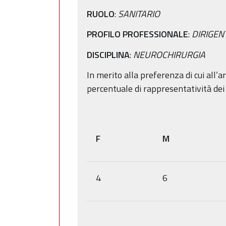
RUOLO
:
SANITARIO
PROFILO PROFESSIONALE
:
DIRIGEN
DISCIPLINA
:
NEUROCHIRURGIA
In merito alla preferenza di cui all’a
percentuale di rappresentatività dei
F
M
4
6