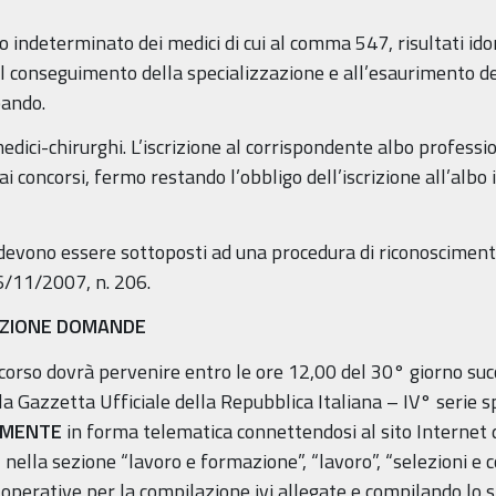
 indeterminato dei medici di cui al comma 547, risultati idon
al conseguimento della specializzazione e all’esaurimento de
bando.
 medici-chirurghi. L’iscrizione al corrispondente albo profess
 concorsi, fermo restando l’obbligo dell’iscrizione all’albo i
ero devono essere sottoposti ad una procedura di riconoscimen
 6/11/2007, n. 206.
TAZIONE DOMANDE
orso dovrà pervenire entro le ore 12,00 del 30° giorno succ
a Gazzetta Ufficiale della Repubblica Italiana – IV° serie s
AMENTE
in forma telematica connettendosi al sito Internet 
 nella sezione “lavoro e formazione”, “lavoro”, “selezioni e c
 operative per la compilazione ivi allegate e compilando lo 