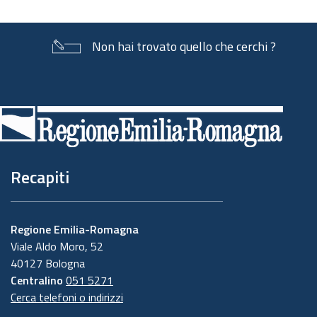
Non hai trovato quello che cerchi ?
Piè
di
pagina
Recapiti
Regione Emilia-Romagna
Viale Aldo Moro, 52
40127 Bologna
Centralino
051 5271
Cerca telefoni o indirizzi