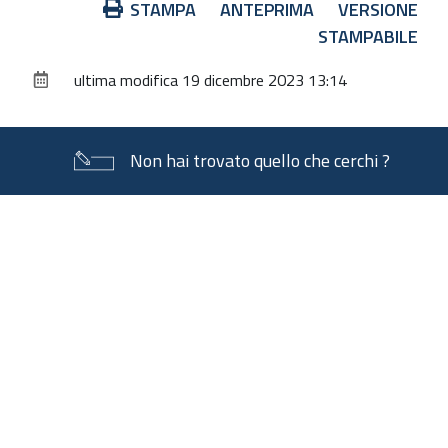
Azioni
STAMPA
ANTEPRIMA
VERSIONE
sul
STAMPABILE
documento
ultima modifica
19 dicembre 2023 13:14
Non hai trovato quello che cerchi ?
Piè
di
pagina