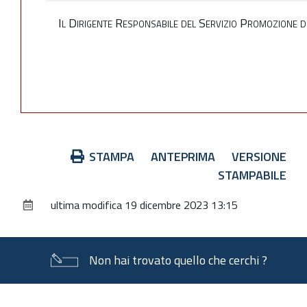
Il Dirigente Responsabile del Servizio Promozione de
Azioni
STAMPA
ANTEPRIMA
VERSIONE
sul
STAMPABILE
documento
ultima modifica
19 dicembre 2023 13:15
Non hai trovato quello che cerchi ?
Piè