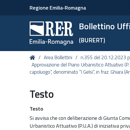
Regione Emilia-Romagna
Bollettino Uf
(BURERT)
Tu
Home
Area Bollettini
n.355 del 20.12.2023 p
sei
Approvazione del Piano Urbanistico Attuativo (P.U
qui:
capoluogo”, denominato “I Gelsi”, in fraz. Ghiara (
Testo
Testo
Si avvisa che con deliberazione di Giunta Com
Urbanistico Attuativo (P.U.A.) di iniziativa