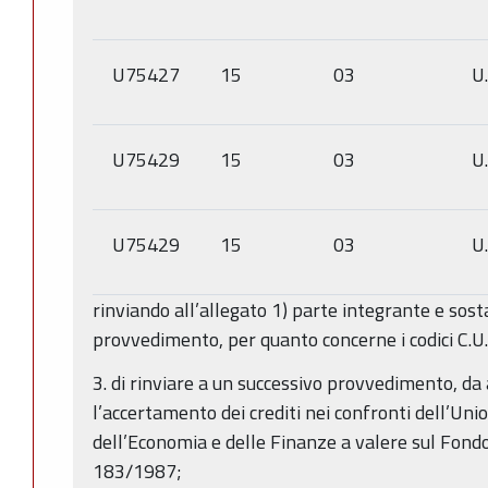
U75427
15
03
U
U75429
15
03
U
U75429
15
03
U
rinviando all’allegato 1) parte integrante e sos
provvedimento, per quanto concerne i codici C.U.
3. di rinviare a un successivo provvedimento, da
l’accertamento dei crediti nei confronti dell’Un
dell’Economia e delle Finanze a valere sul Fondo
183/1987;