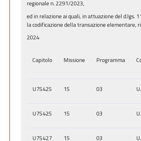
regionale n. 2291/2023,
ed in relazione ai quali, in attuazione del d.lgs.
la codificazione della transazione elementare, r
2024
Capitolo
Missione
Programma
Co
U75425
15
03
U
U75425
15
03
U
U75427
15
03
U