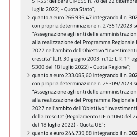
51-55; delibera CIPESS n. 78 del 22 dicembre
luglio 2022) - Quota Stato”;
quanto a euro 266.936,47 integrando il n.
30
con propria determinazione n. 27351/2023 s
“Assegnazione agli enti delle amministrazioni 
alla realizzazione del Programma Regional
2027 nell'ambito dell'Obiettivo "Investimenti
crescita" (L.R. 30 giugno 2003, n.12; L.R. 1° a
5300 del 18 luglio 2022) - Quota Regione”;
quanto a euro 233.085,60 integrando il n.
30
con propria determinazione n. 25309/2023 s
“Assegnazione agli enti delle amministrazioni 
alla realizzazione del Programma Regional
2027 nell'ambito dell’Obiettivo "Investimenti
della crescita" (Regolamento UE n.1060 del 2
del 18 luglio 2022) - Quota UE”;
quanto a euro 244.739,88 integrando il n.
30