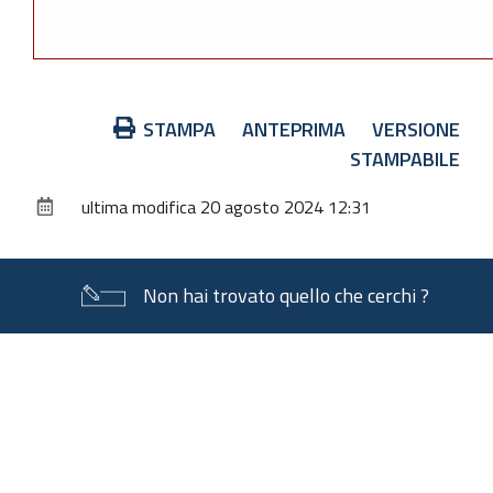
Azioni
STAMPA
ANTEPRIMA
VERSIONE
sul
STAMPABILE
documento
ultima modifica
20 agosto 2024 12:31
Non hai trovato quello che cerchi ?
Piè
di
pagina