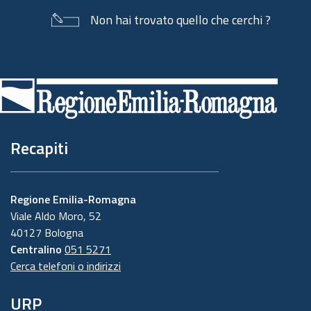
Non hai trovato quello che cerchi ?
Piè
di
pagina
Recapiti
Regione Emilia-Romagna
Viale Aldo Moro, 52
40127 Bologna
Centralino
051 5271
Cerca telefoni o indirizzi
URP