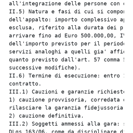
all'integrazione delle persone con dis
II.5) Natura e fasi di cui si compone 
dell'appalto: importo complessivo appa
esclusa, riferito alla durata dei prim
arrivare fino ad Euro 500.000,00, IVA 
dell'importo previsto per il periodo d
servizi analoghi a quelli gia' affidat
quanto previsto dall'art. 57 comma 5, 
successive modifiche).

II.6) Termine di esecuzione: entro 12 
contratto.

III.1) Cauzioni e garanzie richieste:

1) cauzione provvisoria, corredata dal
rilasciare la garanzia fidejussoria pe
2) cauzione definitiva.

III.2) Soggetti ammessi alla gara: sog
DLgs 163/06, come da disciplinare di g