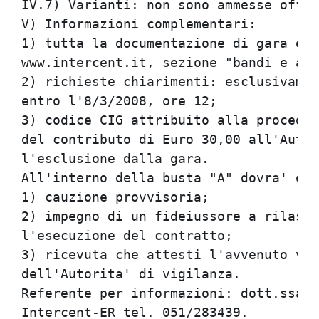
IV.7) Varianti: non sono ammesse offer
V) Informazioni complementari:

1) tutta la documentazione di gara e' 
www.intercent.it, sezione "bandi e avv
2) richieste chiarimenti: esclusivamen
entro l'8/3/2008, ore 12;

3) codice CIG attribuito alla procedur
del contributo di Euro 30,00 all'Autor
l'esclusione dalla gara.

All'interno della busta "A" dovra' ess
1) cauzione provvisoria;

2) impegno di un fideiussore a rilasci
l'esecuzione del contratto;

3) ricevuta che attesti l'avvenuto ver
dell'Autorita' di vigilanza.

Referente per informazioni: dott.ssa A
Intercent-ER tel. 051/283439.
