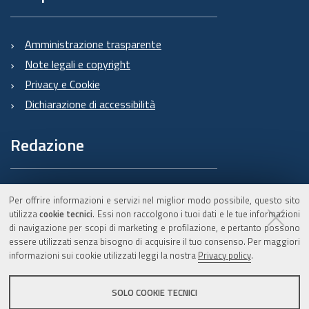
Amministrazione trasparente
Note legali e copyright
Privacy e Cookie
Dichiarazione di accessibilità
Redazione
Informazioni sul Burert
Per offrire informazioni e servizi nel miglior modo possibile, questo sito
e contatti
utilizza
cookie tecnici
. Essi non raccolgono i tuoi dati e le tue informazioni
di navigazione per scopi di marketing e profilazione, e pertanto possono
essere utilizzati senza bisogno di acquisire il tuo consenso. Per maggiori
informazioni sui cookie utilizzati leggi la nostra
Privacy policy
.
C.F. 800.625.903.79
SOLO COOKIE TECNICI