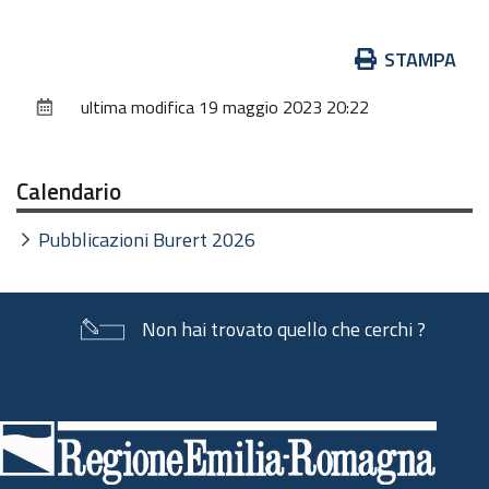
Azioni
STAMPA
sul
ultima modifica
19 maggio 2023 20:22
documento
Calendario
Pubblicazioni Burert 2026
Non hai trovato quello che cerchi ?
Piè
di
pagina