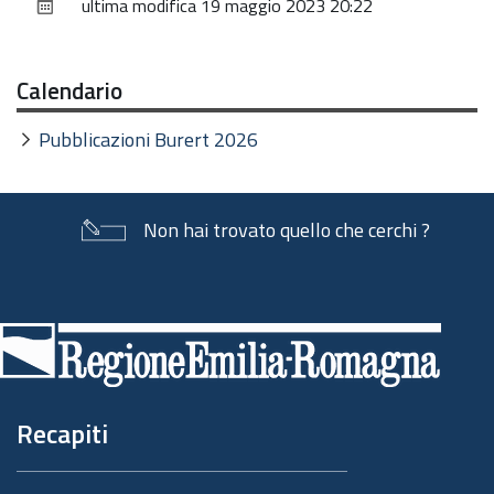
ultima modifica
19 maggio 2023 20:22
documento
Calendario
Pubblicazioni Burert 2026
Non hai trovato quello che cerchi ?
Piè
di
pagina
Recapiti