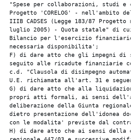
"Spese per collaborazioni, studi e con
Progetto 'CORELOG' - nell'ambito del P
IIIB CADSES (Legge 183/87 Progetto n. 
luglio 2005) - Quota statale" di cui a
Bilancio per l'esercizio finanziario 2
necessaria disponibilita';

F) di dare atto che gli impegni di spe
seguito alle ricadute finanziarie cons
c.d. "Clausola di disimpegno automatic
U.E. richiamata all'art. 31 e seguenti
G) di dare atto che alla liquidazione 
propri atti formali, ai sensi dell'art
deliberazione della Giunta regionale 4
dietro presentazione dell'idonea docum
con le modalita' previste dal contratt
H) di dare atto che ai sensi della del
regionale 447/03 e successive modifich