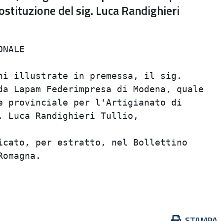
ostituzione del sig. Luca Randighieri
NALE

ni illustrate in premessa, il sig.

da Lapam Federimpresa di Modena, quale

e provinciale per l'Artigianato di

 Luca Randighieri Tullio,

icato, per estratto, nel Bollettino

omagna.

Azioni
STAMPA