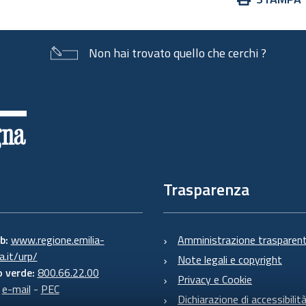
sul
documento
Non hai trovato quello che cerchi ?
Trasparenza
eb:
www.regione.emilia-
Amministrazione trasparen
.it/urp/
Note legali e copyright
 verde:
800.66.22.00
Privacy e Cookie
:
e-mail
-
PEC
Dichiarazione di accessibilit