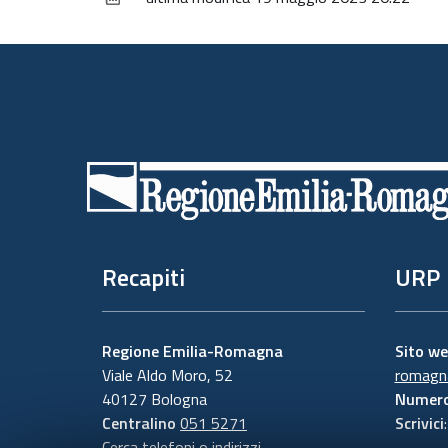
Piè
di
pagina
Recapiti
URP
Regione Emilia-Romagna
Sito w
Viale Aldo Moro, 52
romagna
40127 Bologna
Numero
Centralino
051 5271
Scrivici
Cerca telefoni o indirizzi