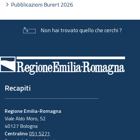
Pubblicazioni Burert 2026
Non hai trovato quello che cerchi ?
Piè
di
pagina
Recapiti
Regione Emilia-Romagna
Viale Aldo Moro, 52
40127 Bologna
Centralino
051 5271