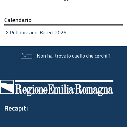
documento
Calendario
Pubblicazioni Burert 2026
Non hai trovato quello che cerchi ?
Piè
di
pagina
Recapiti