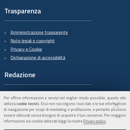
Trasparenza
Amministrazione trasparente
Note legali e copyright
Privacy e Cookie
Dichiarazione di accessibilità
Redazione
Informazioni sul Burert
Per offrire informazioni e servizi nel miglior modo possibile, questo sito
e contatti
utilizza
cookie tecnici
. Essi non raccolgono i tuoi dati e le tue informazioni
di navigazione per scopi di marketing e profilazione, e pertanto possono
essere utilizzati senza bisogno di acquisire il tuo consenso. Per maggiori
informazioni sui cookie utilizzati leggi la nostra
Privacy policy
.
C.F. 800.625.903.79