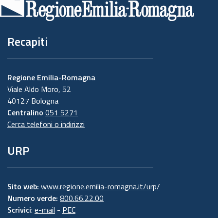
pagina
Recapiti
Regione Emilia-Romagna
Viale Aldo Moro, 52
40127 Bologna
Centralino
051 5271
Cerca telefoni o indirizzi
URP
Sito web:
www.regione.emilia-romagna.it/urp/
Numero verde:
800.66.22.00
Scrivici
:
e-mail
-
PEC