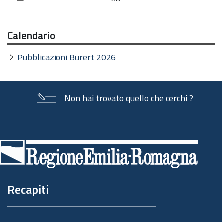
documento
Calendario
Pubblicazioni Burert 2026
Non hai trovato quello che cerchi ?
Piè
di
pagina
Recapiti