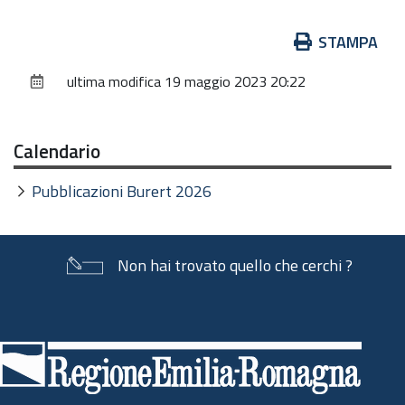
Azioni
STAMPA
sul
ultima modifica
19 maggio 2023 20:22
documento
Calendario
Pubblicazioni Burert 2026
Non hai trovato quello che cerchi ?
Piè
di
pagina