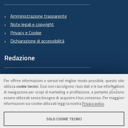
Amministrazione trasparente
Note legali e copyright
Privacy e Cookie
Dichiarazione di accessibilità
Redazione
Informazioni sul Burert
Per offrire informazioni e servizi nel miglior modo possibile, questo sito
e contatti
utilizza
cookie tecnici
. Essi non raccolgono i tuoi dati e le tue informazioni
di navigazione per scopi di marketing e profilazione, e pertanto possono
essere utilizzati senza bisogno di acquisire il tuo consenso. Per maggiori
informazioni sui cookie utilizzati leggi la nostra
Privacy policy
.
C.F. 800.625.903.79
SOLO COOKIE TECNICI