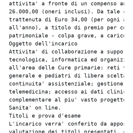
attivita' a fronte di un compenso annu
26.000,00 (oneri inclusi). Da tale com
trattenuta di Euro 34,00 (per ogni ann
all'anno), a titolo di premio per cope
patrimoniale - colpa grave, a carico d
Oggetto dell'incarico

Attivita' di collaborazione a supporto
tecnologica, informatica ed organizzat
all'area delle Cure primarie: reti ver
generale e pediatri di libera scelta; 
continuita' assistenziale; gestione de
telemedicina; accesso ai dati clinici,
complementare al piu' vasto progetto r
Sanita' on line.

Titoli e prova d'esame

L'incarico verra' conferito da apposit
valutazione dei titoli presentati, a s