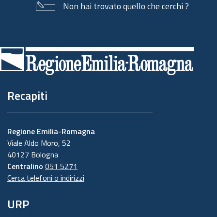
Non hai trovato quello che cerchi ?
Piè
di
pagina
Recapiti
Regione Emilia-Romagna
Viale Aldo Moro, 52
40127 Bologna
Centralino
051 5271
Cerca telefoni o indirizzi
URP