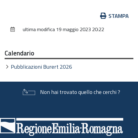
Azioni
STAMPA
sul
ultima modifica
19 maggio 2023 20:22
documento
Calendario
Pubblicazioni Burert 2026
Non hai trovato quello che cerchi ?
Piè
di
pagina