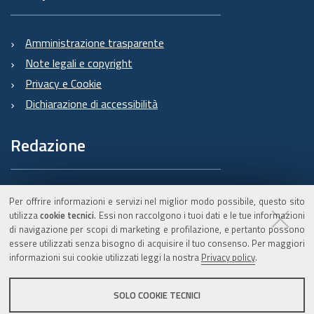
Amministrazione trasparente
Note legali e copyright
Privacy e Cookie
Dichiarazione di accessibilità
Redazione
Informazioni sul Burert
Per offrire informazioni e servizi nel miglior modo possibile, questo sito
e contatti
utilizza
cookie tecnici
. Essi non raccolgono i tuoi dati e le tue informazioni
di navigazione per scopi di marketing e profilazione, e pertanto possono
essere utilizzati senza bisogno di acquisire il tuo consenso. Per maggiori
informazioni sui cookie utilizzati leggi la nostra
Privacy policy
.
C.F. 800.625.903.79
SOLO COOKIE TECNICI