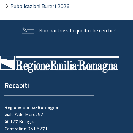
Pubblicazioni Burert 2026
Non hai trovato quello che cerchi ?
Piè
di
pagina
Recapiti
Regione Emilia-Romagna
Viale Aldo Moro, 52
40127 Bologna
Centralino
051 5271