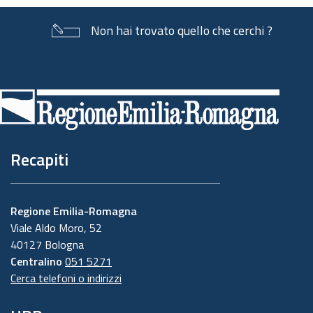
Non hai trovato quello che cerchi ?
Piè
di
pagina
Recapiti
Regione Emilia-Romagna
Viale Aldo Moro, 52
40127 Bologna
Centralino
051 5271
Cerca telefoni o indirizzi