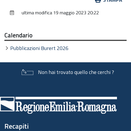
sul
ultima modifica
19 maggio 2023 20:22
documento
Calendario
Pubblicazioni Burert 2026
Non hai trovato quello che cerchi ?
Piè
di
pagina
Recapiti