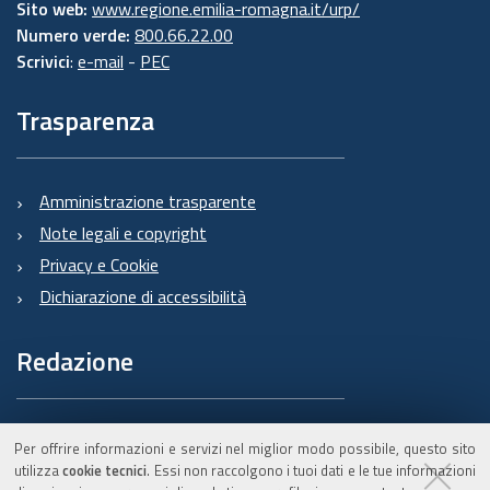
Sito web:
www.regione.emilia-romagna.it/urp/
Numero verde:
800.66.22.00
Scrivici
:
e-mail
-
PEC
Trasparenza
Amministrazione trasparente
Note legali e copyright
Privacy e Cookie
Dichiarazione di accessibilità
Redazione
Informazioni sul Burert
Per offrire informazioni e servizi nel miglior modo possibile, questo sito
e contatti
utilizza
cookie tecnici
. Essi non raccolgono i tuoi dati e le tue informazioni