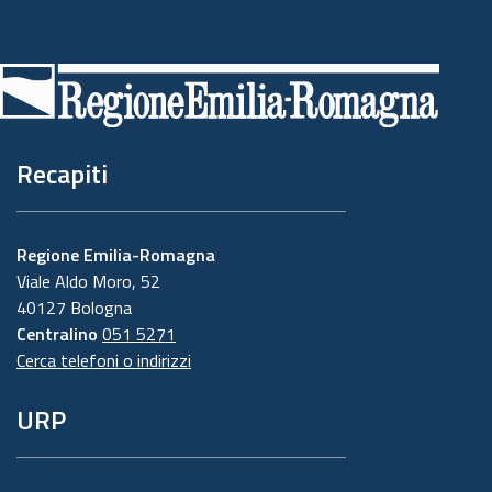
Piè
di
pagina
Recapiti
Regione Emilia-Romagna
Viale Aldo Moro, 52
40127 Bologna
Centralino
051 5271
Cerca telefoni o indirizzi
URP