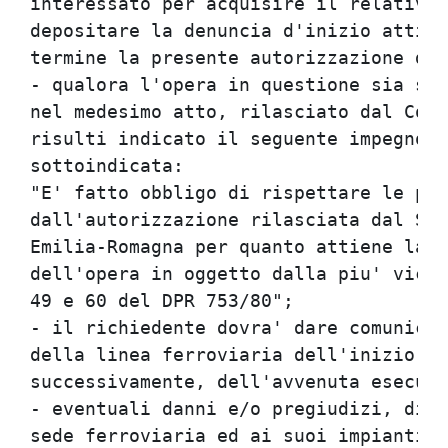
interessato per acquisire il relativo 
depositare la denuncia d'inizio attivi
termine la presente autorizzazione dec
- qualora l'opera in questione sia sog
nel medesimo atto, rilasciato dal Comu
risulti indicato il seguente impegno n
sottoindicata:

"E' fatto obbligo di rispettare le pre
dall'autorizzazione rilasciata dal Ser
Emilia-Romagna per quanto attiene la d
dell'opera in oggetto dalla piu' vicin
49 e 60 del DPR 753/80";

- il richiedente dovra' dare comunicaz
della linea ferroviaria dell'inizio de
successivamente, dell'avvenuta esecuzi
- eventuali danni e/o pregiudizi, dire
sede ferroviaria ed ai suoi impianti i