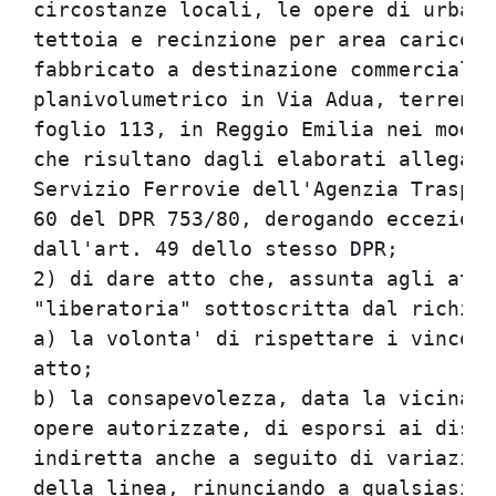
circostanze locali, le opere di urbani
tettoia e recinzione per area carico s
fabbricato a destinazione commerciale 
planivolumetrico in Via Adua, terreno 
foglio 113, in Reggio Emilia nei modi 
che risultano dagli elaborati allegati
Servizio Ferrovie dell'Agenzia Traspor
60 del DPR 753/80, derogando ecceziona
dall'art. 49 dello stesso DPR;

2) di dare atto che, assunta agli atti
"liberatoria" sottoscritta dal richied
a) la volonta' di rispettare i vincoli
atto;

b) la consapevolezza, data la vicinanz
opere autorizzate, di esporsi ai disag
indiretta anche a seguito di variazion
della linea, rinunciando a qualsiasi f