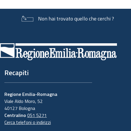
Non hai trovato quello che cerchi ?
Piè
di
pagina
Recapiti
Regione Emilia-Romagna
Viale Aldo Moro, 52
40127 Bologna
Centralino
051 5271
Cerca telefoni o indirizzi