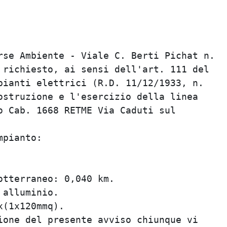
struzione ed esercizio di linea elettrica
ia Caduti sul Lavoro" in comune di
rse Ambiente - Viale C. Berti Pichat n.

 richiesto, ai sensi dell'art. 111 del

pianti elettrici (R.D. 11/12/1933, n.

ostruzione e l'esercizio della linea

o Cab. 1668 RETME Via Caduti sul

pianto:

tterraneo: 0,040 km.

alluminio.

(1x120mmq).

ione del presente avviso chiunque vi
