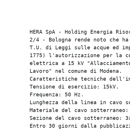
Richiesta di autorizzazione alla co
"Allacciamento cab. 1668 RETME V
Modena
HERA SpA - Holding Energia Riso
2/4 - Bologna rende noto che ha
T.U. di Leggi sulle acque ed im
1775) l'autorizzazione per la c
elettrica a 15 kV "Allacciament
Lavoro" nel comune di Modena.

Caratteristiche tecniche dell'im
Tensione di esercizio: 15kV.

Frequenza: 50 Hz.

Lunghezza della linea in cavo so
Materiale del cavo sotterraneo: 
Sezione del cavo sotterraneo: 3x
Entro 30 giorni dalla pubblicaz