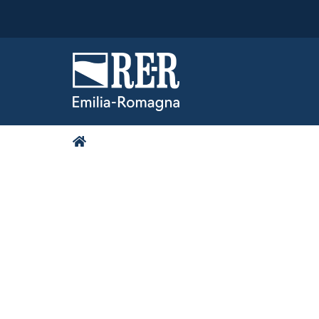
Regione Emilia-Romagna
Bollettino Uf
(BURERT)
Tu
Home
Archivio 1998-2009
sei
qui:
HERA SPA - HOLDING
AMBIENTE - BOLOGN
COMUNICATO