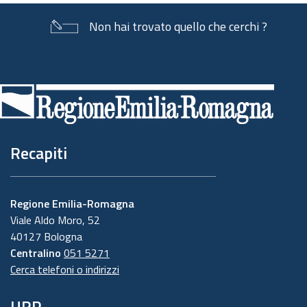
Non hai trovato quello che cerchi ?
Piè
di
pagina
Recapiti
Regione Emilia-Romagna
Viale Aldo Moro, 52
40127 Bologna
Centralino
051 5271
Cerca telefoni o indirizzi
URP