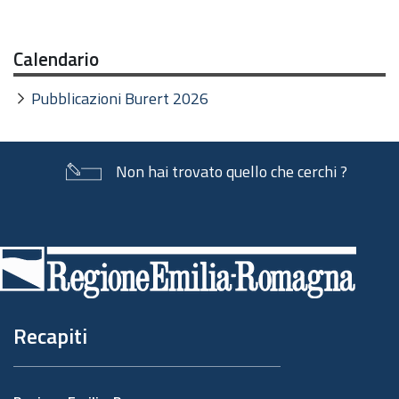
Calendario
Pubblicazioni Burert 2026
Non hai trovato quello che cerchi ?
Piè
di
pagina
Recapiti