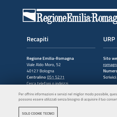
Piè
di
pagina
Recapiti
URP
Regione Emilia-Romagna
Sito w
Viale Aldo Moro, 52
romagna
40127 Bologna
Numero
Centralino
051 5271
Scrivici
Cerca telefoni o indirizzi
Per offrire informazioni e servizi nel miglior modo possibile, ques
possono essere utilizzati senza bisogno di acquisire il tuo consen
SOLO COOKIE TECNICI