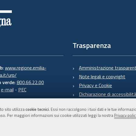
Trasparenza
eb:
www.regione.emilia-
Amministrazione trasparen
.it/urp/
Note legali e copyright
 verde:
800.66.22.00
Privacy e Cookie
:
e-mail
-
PEC
Dichiarazione di accessibilit
to sito utilizza
cookie tecnici
. Essi non raccolgono i tuoi dati e le tue informaz
so. Per maggiori informazioni sui cookie utilizzati leggi la nostra
Privacy polic
C.F. 800.625.903.79