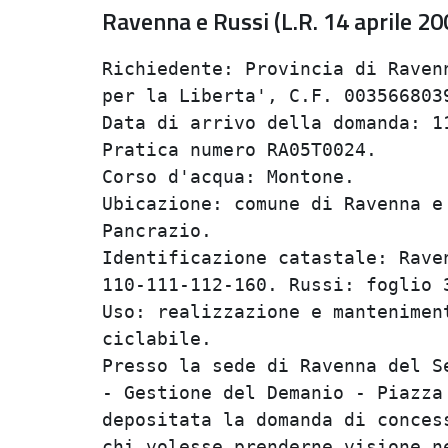
Ravenna e Russi (L.R. 14 aprile 20
Richiedente: Provincia di Raven
per la Liberta', C.F. 0035668039
Data di arrivo della domanda: 11
Pratica numero RA05T0024.

Corso d'acqua: Montone.

Ubicazione: comune di Ravenna e
Pancrazio.

Identificazione catastale: Raven
110-111-112-160. Russi: foglio 3
Uso: realizzazione e mantenimen
ciclabile.

Presso la sede di Ravenna del S
- Gestione del Demanio - Piazza
depositata la domanda di conces
chi volesse prenderne visione n