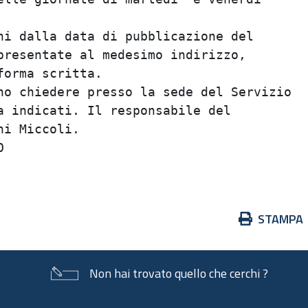
ni dalla data di pubblicazione del

presentate al medesimo indirizzo,

orma scritta.

no chiedere presso la sede del Servizio

a indicati. Il responsabile del

i Miccoli.



Azioni
STAMPA
sul
documento
Non hai trovato quello che cerchi ?