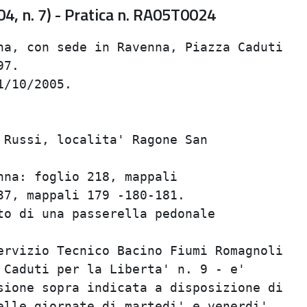
04, n. 7) - Pratica n. RA05T0024
na, con sede in Ravenna, Piazza Caduti

7.

/10/2005.

 Russi, localita' Ragone San

na: foglio 218, mappali

7, mappali 179 -180-181.

to di una passerella pedonale

ervizio Tecnico Bacino Fiumi Romagnoli

 Caduti per la Liberta' n. 9 - e'

sione sopra indicata a disposizione di

elle giornate di martedi' e venerdi'
