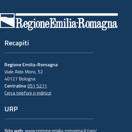
Piè
di
pagina
Recapiti
Regione Emilia-Romagna
Viale Aldo Moro, 52
40127 Bologna
Centralino
051 5271
Cerca telefoni o indirizzi
URP
Sito web:
www.regione.emilia-romagna.it/urp/