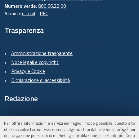
Numero verde:
800.66.22.00
Scrivici
:
e-mail
-
PEC
Trasparenza
Amministrazione trasparente
Note legali e copyright
Privacy e Cookie
Dichiarazione di accessibilità
Redazione
Informazioni sul Burert
Per offrire informazioni e servizi nel miglior modo possibile, questo sito
e contatti
utilizza
cookie tecnici
. Essi non raccolgono i tuoi dati e le tue informazioni
di navigazione per scopi di marketing e profilazione, e pertanto possono