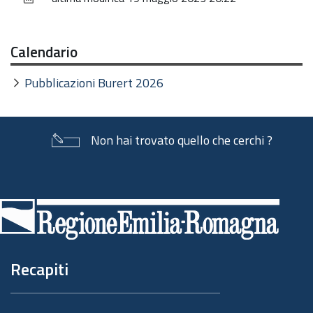
documento
Calendario
Pubblicazioni Burert 2026
Non hai trovato quello che cerchi ?
Piè
di
pagina
Recapiti