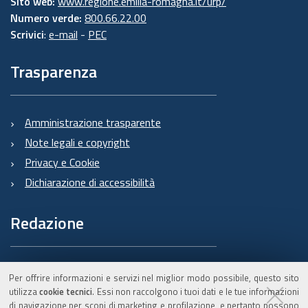
Sito web:
www.regione.emilia-romagna.it/urp/
Numero verde:
800.66.22.00
Scrivici
:
e-mail
-
PEC
Trasparenza
Amministrazione trasparente
Note legali e copyright
Privacy e Cookie
Dichiarazione di accessibilità
Redazione
Informazioni sul Burert
Per offrire informazioni e servizi nel miglior modo possibile, questo sito
e contatti
utilizza
cookie tecnici
. Essi non raccolgono i tuoi dati e le tue informazioni
di navigazione per scopi di marketing e profilazione, e pertanto possono