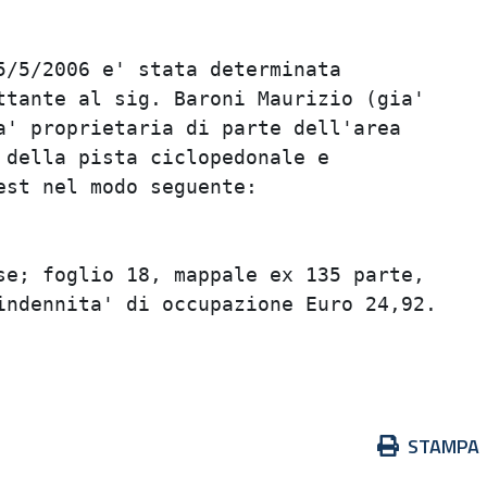
5/5/2006 e' stata determinata

ttante al sig. Baroni Maurizio (gia'

a' proprietaria di parte dell'area

 della pista ciclopedonale e

st nel modo seguente:

se; foglio 18, mappale ex 135 parte,

indennita' di occupazione Euro 24,92.

Azioni
STAMPA
sul