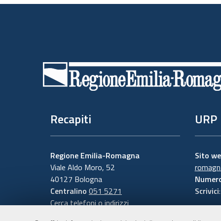
Piè
di
pagina
Recapiti
URP
Regione Emilia-Romagna
Sito w
Viale Aldo Moro, 52
romagna
40127 Bologna
Numero
Centralino
051 5271
Scrivici
Cerca telefoni o indirizzi