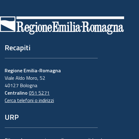
Piè
di
pagina
Recapiti
Regione Emilia-Romagna
Viale Aldo Moro, 52
40127 Bologna
Centralino
051 5271
Cerca telefoni o indirizzi
URP