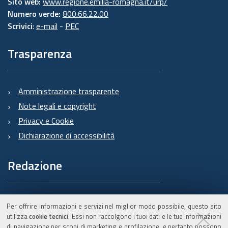
Sito web:
www.regione.emilia-romagna.it/urp/
Numero verde:
800.66.22.00
Scrivici
:
e-mail
-
PEC
Trasparenza
Amministrazione trasparente
Note legali e copyright
Privacy e Cookie
Dichiarazione di accessibilità
Redazione
Informazioni sul Burert
Per offrire informazioni e servizi nel miglior modo possibile, questo sito
e contatti
utilizza
cookie tecnici
. Essi non raccolgono i tuoi dati e le tue informazioni
di navigazione per scopi di marketing e profilazione, e pertanto possono