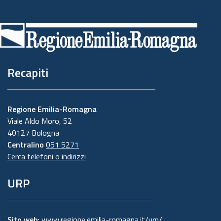
Piè
di
pagina
Recapiti
Regione Emilia-Romagna
Viale Aldo Moro, 52
40127 Bologna
Centralino
051 5271
Cerca telefoni o indirizzi
URP
Sito web:
www.regione.emilia-romagna.it/urp/