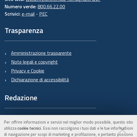
Numero verde:
800.66.22.00
Scrivici
:
e-mail
-
PEC
Trasparenza
Amministrazione trasparente
Note legali e copyright
Privacy e Cookie
Dichiarazione di accessibilità
Redazione
Informazioni sul Burert
Per offrire informazioni e servizi nel miglior modo possibile, questo sito
e contatti
utilizza
cookie tecnici
. Essi non raccolgono i tuoi dati e le tue informazioni
di navigazione per scopi di marketing e profilazione, e pertanto possono